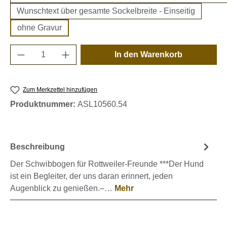
Wunschtext über gesamte Sockelbreite - Einseitig
ohne Gravur
Produkt Anzahl: Gib den gewünschten Wert e
In den Warenkorb
Zum Merkzettel hinzufügen
Produktnummer:
ASL10560.54
Beschreibung
Der Schwibbogen für Rottweiler-Freunde ***Der Hund
ist ein Begleiter, der uns daran erinnert, jeden
Augenblick zu genießen.–…
Mehr