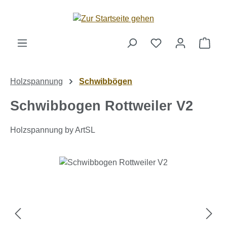
Zum Hauptinhalt springen
Ware
Holzspannung
Schwibbögen
Schwibbogen Rottweiler V2
Holzspannung by ArtSL
Bildergalerie überspringen