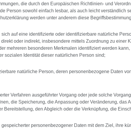
timmungen, die durch den Europäischen Richtlinien- und Vero
de Person sowohl einfach lesbar, als auch leicht verständlich s
nschutzerklärung werden unter anderem diese Begriffsbestimmun
e sich auf eine identifizierte oder identifizierbare natürliche P
die direkt oder indirekt, insbesondere mittels Zuordnung zu ei
der mehreren besonderen Merkmalen identifiziert werden kann, 
er sozialen Identität dieser natürlichen Person sind;
tifizierbare natürliche Person, deren personenbezogene Daten vo
tisierter Verfahren ausgeführter Vorgang oder jede solche Vo
rdnen, die Speicherung, die Anpassung oder Veränderung, das 
r Bereitstellung, den Abgleich oder die Verknüpfung, die Eins
g gespeicherter personenbezogener Daten mit dem Ziel, ihre kü