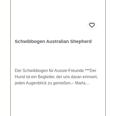
cmHöhe: ~ 33 cmOptionale Beleuchtung:-
Batteriebetriebene LED-Beleuchtung- LED-
Beleuchtung für Netzbetrieb- ohne
BeleuchtungDer Schwibbogen wird individuell
umgehend nach der Bestellung gefertigt.
Schwibbogen Australian Shepherd
Der Schwibbogen für Aussie-Freunde ***Der
Hund ist ein Begleiter, der uns daran erinnert,
jeden Augenblick zu genießen.– Marla
Lennard-Gibt es nicht eine schönere Zeit, um
den Anblick unseres geliebten Hundes zu
genießen, als die Weihnachtszeit?Dieser
doppelwandige Schwibbogen zaubert Freude
und Wärme in jedes zu Hause. Unter den