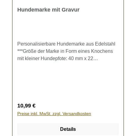
Hundemarke mit Gravur
Personalisierbare Hundemarke aus Edelstahl
***Größe der Marke in Form eines Knochens
mit kleiner Hundepfote: 40 mm x 22
mmErhältlich in verschiedenen Farben.
Beidseitige Gravur möglich.Der Gravur-Text
kann im Warenkorb eingegeben werden.
Regulärer Preis:
10,99 €
Preise inkl. MwSt. zzgl. Versandkosten
Details