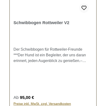
Schwibbogen Rottweiler V2
Der Schwibbogen für Rottweiler-Freunde
***Der Hund ist ein Begleiter, der uns daran
erinnert, jeden Augenblick zu genießen.–
Marla Lennard-Gibt es nicht eine schönere
Zeit, um den Anblick unseres geliebten
Hundes zu genießen, als die Weihnachtszeit?
Dieser doppelwandige Schwibbogen zaubert
Freude und Wärme in jedes zu Hause. Unter
den verschiedenen Rahmen-Motiven ist für
Regulärer Preis:
Ab
95,00 €
jeden Geschmack etwas dabei.Auf Wunsch
Preise inkl. MwSt. zzgl. Versandkosten