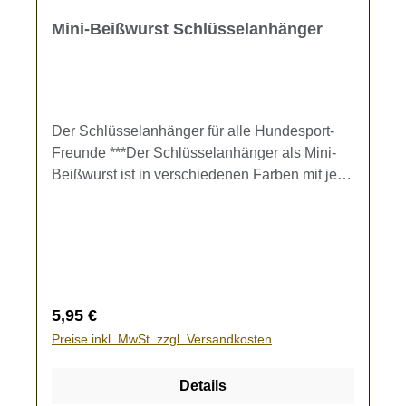
Mini-Beißwurst Schlüsselanhänger
Der Schlüsselanhänger für alle Hundesport-
Freunde ***Der Schlüsselanhänger als Mini-
Beißwurst ist in verschiedenen Farben mit je
einer oder zwei Handschlaufen
erhältlich.Größe der Beißwurst ohne
Handschlaufe ca. 5 x 3,5-4
cm.ACHTUNG! Kein Hundespielzeug!Die
Beißwurst ist nicht als Hundespielzeug
ausgelegt. Sie sollte nur als dekorativer
Regulärer Preis:
5,95 €
Schlüsselanhänger genutzt werden.
Preise inkl. MwSt. zzgl. Versandkosten
Details