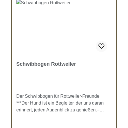
Schwibbogens: Länge: ~ 60 cmBreite: ca. ~ 5
cmHöhe: ~ 33 cmOptionale Beleuchtung:-
Batteriebetriebene LED-Beleuchtung-LED-
Beleuchtung für Netzbetrieb-ohne
BeleuchtungDer Schwibbogen wird individuell
umgehend nach der Bestellung gefertigt.
Schwibbogen Rottweiler
Der Schwibbogen für Rottweiler-Freunde
***Der Hund ist ein Begleiter, der uns daran
erinnert, jeden Augenblick zu genießen.–
Marla Lennard-Gibt es nicht eine schönere
Zeit, um den Anblick unseres geliebten