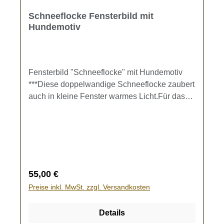
Schneeflocke Fensterbild mit
Hundemotiv
Fensterbild "Schneeflocke" mit Hundemotiv
***Diese doppelwandige Schneeflocke zaubert
auch in kleine Fenster warmes Licht.Für das
Motiv können alle angegebenen Hunderassen
gewählt werden.Durchmesser der
Schneeflocke: ca. 31 cmBeleuchtung:- LED-
Beleuchtung für NetzbetriebDie Schneeflocke
wird individuell nach der Bestellung gefertigt.
Regulärer Preis:
55,00 €
Preise inkl. MwSt. zzgl. Versandkosten
Details