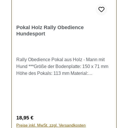
Pokal Holz Rally Obedience
Hundesport
Rally Obedience Pokal aus Holz - Mann mit
Hund ***Größe der Bodenplatte: 150 x 71 mm
Höhe des Pokals: 113 mm Material:
BirkensperrholzDer Pokal kann individuell mit
einer Gravur gestaltet werden. Gravur-Text
kann im Eingabefeld oder im Warenkorb
eingegeben werden.Bleibt das Textfeld frei,
wird der Pokal ohne Gravur gefertigt.
Regulärer Preis:
18,95 €
Preise inkl. MwSt. zzgl. Versandkosten