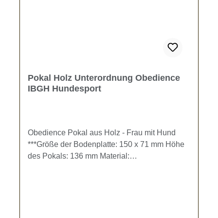
Pokal Holz Unterordnung Obedience
IBGH Hundesport
Obedience Pokal aus Holz - Frau mit Hund
***Größe der Bodenplatte: 150 x 71 mm Höhe
des Pokals: 136 mm Material:
BirkensperrholzDer Pokal kann individuell mit
einer Gravur gestaltet werden. Gravur-Text
kann im Eingabefeld oder im Warenkorb
eingegeben werden.Bleibt das Textfeld frei,
wird der Pokal ohne Gravur gefertigt.