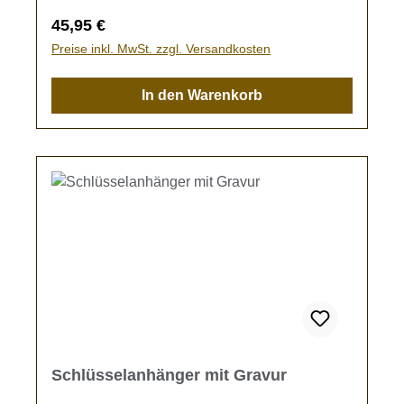
eingraviertem Muster Größe des Leinenbretts
Regulärer Preis:
45,95 €
ca. 30 x 14 cm ohne AufhängungMit
Preise inkl. MwSt. zzgl. Versandkosten
Aufhängung in Bergoptik ca. 19 cm hoch
In den Warenkorb
Schlüsselanhänger mit Gravur