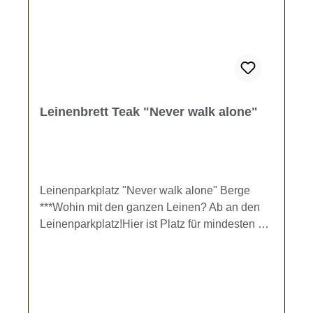
Leinenbrett Teak "Never walk alone"
Leinenparkplatz "Never walk alone" Berge
***Wohin mit den ganzen Leinen? Ab an den
Leinenparkplatz!Hier ist Platz für mindesten 4
Hundeleinen. Das Brett kann mit zwei
Schrauben oder Wandhaken (nicht im
Lieferumfang enthalten) an der Wand befestigt
werden. Kein Verfitzen und schnelles
Trocknen. Material: TEAK-Holz mit