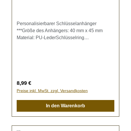
Personalisierbarer Schlüsselanhänger
***Größe des Anhängers: 40 mm x 45 mm
Material: PU-LederSchlüsselring
inklusive.Erhältlich in verschiedenen Farben.
Beidseitige Gravur möglich. Der Gravur-Text
kann im Warenkorb eingegeben werden.
Regulärer Preis:
8,99 €
Preise inkl. MwSt. zzgl. Versandkosten
In den Warenkorb