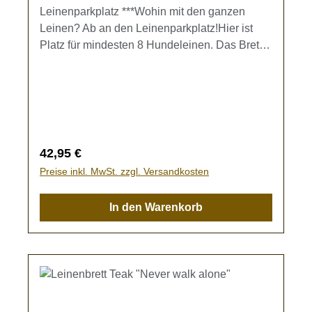
Leinenparkplatz ***Wohin mit den ganzen
Leinen? Ab an den Leinenparkplatz!Hier ist
Platz für mindesten 8 Hundeleinen. Das Brett
kann mit zwei Schrauben oder Wandhaken
(nicht im Lieferumfang enthalten) an der Wand
befestigt werden. Kein Verfitzen und schnelles
Trocknen. Material: TEAK-Holz mit
eingraviertem Muster Größe des Leinenbretts
ca. 30 x 14 cm ohne AufhängungMit
Regulärer Preis:
42,95 €
Aufhängung ca. 17 cm hoch
Preise inkl. MwSt. zzgl. Versandkosten
In den Warenkorb