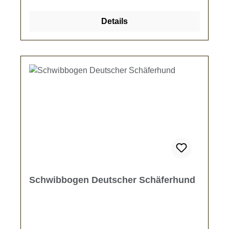
kann der Schwibbogen auch personalisiert
werden. Eine Gravur im Sockel oder sogar
Details
eine Wunsch-Schrift im Rahmen ist möglich.
Die optionale Beleuchtung ist innenliegend
angebracht und zaubert ein warmes Licht in
jedes FensterGröße des
Schwibbogens: Länge: ~ 60 cmBreite: ca. ~ 5
cmHöhe: ~ 33 cmOptionale Beleuchtung:-
Batteriebetriebene LED-Beleuchtung-LED-
Beleuchtung für Netzbetrieb-ohne
BeleuchtungDer Schwibbogen wird individuell
umgehend nach der Bestellung gefertigt.
Schwibbogen Deutscher Schäferhund