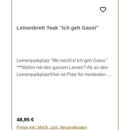
Leinenbrett Teak "Ich geh Gassi"
Leinenparkplatz "Mir reicht's! Ich geh Gassi."
***Wohin mit den ganzen Leinen? Ab an den
Leinenparkplatz!Hier ist Platz für mindesten 6
Hundeleinen. Außerdem ist ein Spender für 2
Rollen der "gewissen Tüten" angebracht.Das
Brett kann mit zwei Schrauben oder
Wandhaken (nicht im Lieferumfang enthalten)
an der Wand befestigt werden. Kein Verfitzen
und schnelles Trocknen. Material: TEAK-Holz
Regulärer Preis:
48,95 €
mit eingraviertem Muster Größe des
Preise inkl. MwSt. zzgl. Versandkosten