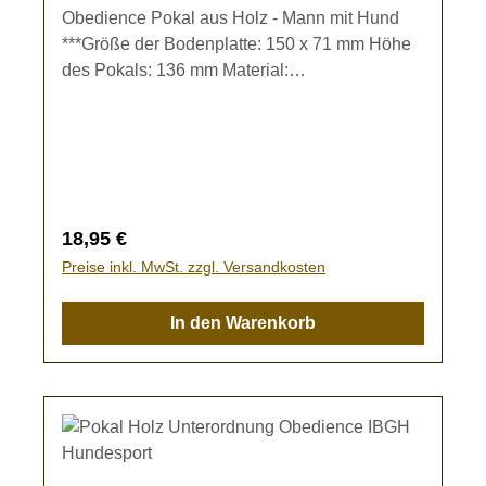
Obedience Pokal aus Holz - Mann mit Hund
***Größe der Bodenplatte: 150 x 71 mm Höhe
des Pokals: 136 mm Material:
BirkensperrholzDer Pokal kann individuell mit
einer Gravur gestaltet werden. Gravur-Text
kann im Eingabefeld oder im Warenkorb
eingegeben werden.Bleibt das Textfeld frei,
wird der Pokal ohne Gravur gefertigt.
Regulärer Preis:
18,95 €
Preise inkl. MwSt. zzgl. Versandkosten
In den Warenkorb