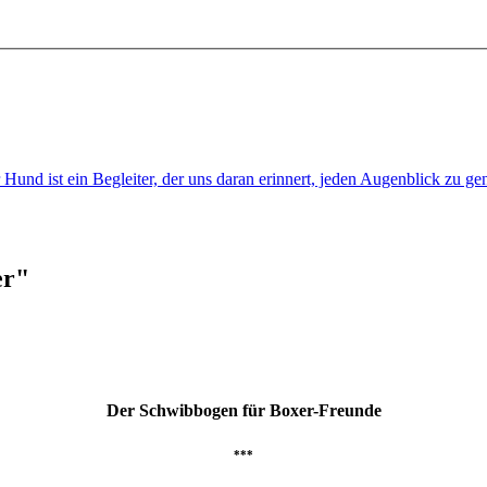
nd ist ein Begleiter, der uns daran erinnert, jeden Augenblick zu 
er"
Der Schwibbogen für Boxer-Freunde
***