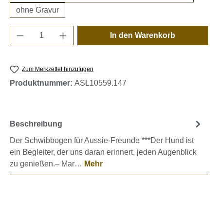
ohne Gravur
Produkt Anzahl: Gib den gewünschten Wert e
In den Warenkorb
Zum Merkzettel hinzufügen
Produktnummer:
ASL10559.147
Beschreibung
Der Schwibbogen für Aussie-Freunde ***Der Hund ist
ein Begleiter, der uns daran erinnert, jeden Augenblick
zu genießen.– Mar…
Mehr