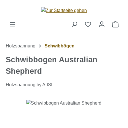
Zum Hauptinhalt springen
Ware
Holzspannung
Schwibbögen
Schwibbogen Australian
Shepherd
Holzspannung by ArtSL
Bildergalerie überspringen