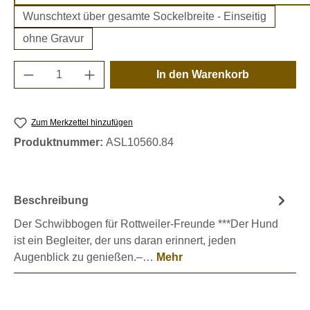
Wunschtext über gesamte Sockelbreite - Einseitig
ohne Gravur
Produkt Anzahl: Gib den gewünschten Wert e
In den Warenkorb
Zum Merkzettel hinzufügen
Produktnummer:
ASL10560.84
Beschreibung
Der Schwibbogen für Rottweiler-Freunde ***Der Hund
ist ein Begleiter, der uns daran erinnert, jeden
Augenblick zu genießen.–…
Mehr