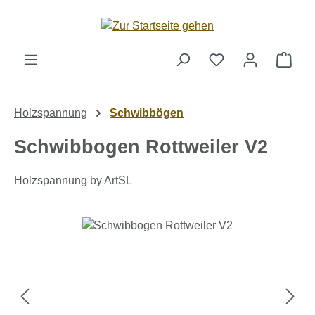
Zum Hauptinhalt springen
Ware
Holzspannung
Schwibbögen
Schwibbogen Rottweiler V2
Holzspannung by ArtSL
Bildergalerie überspringen